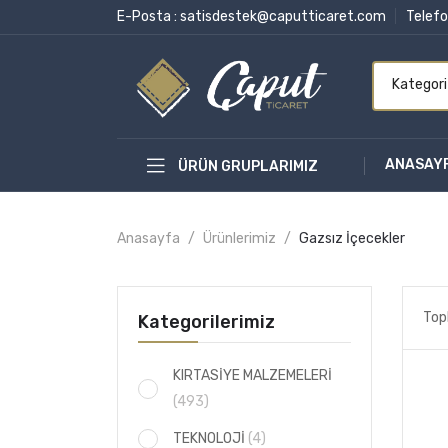
E-Posta :
satisdestek@caputticaret.com
Telefo
Kategori
ANASAY
ÜRÜN GRUPLARIMIZ
Anasayfa
Ürünlerimiz
Gazsız İçecekler
Top
Kategorilerimiz
KIRTASİYE MALZEMELERİ
(493)
TEKNOLOJİ
(4)