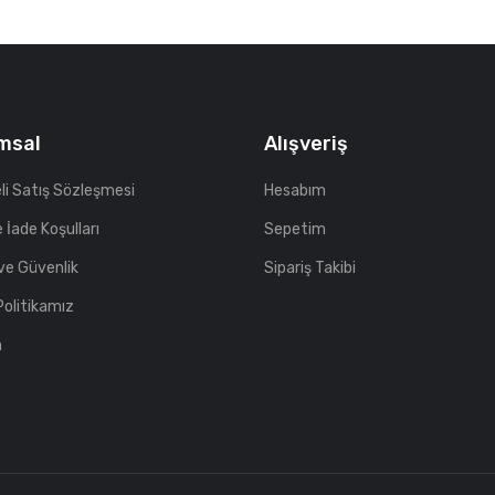
msal
Alışveriş
li Satış Sözleşmesi
Hesabım
e İade Koşulları
Sepetim
k ve Güvenlik
Sipariş Takibi
Politikamız
m