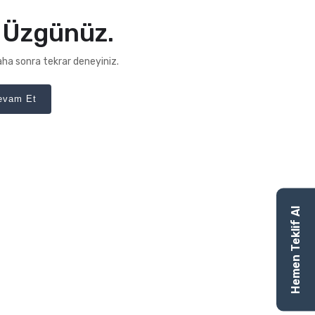
Üzgünüz.
 daha sonra tekrar deneyiniz.
Devam Et
Hemen Teklif Al