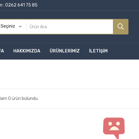
n :
0262 641 75 85
 Seçiniz
FA
HAKKIMIZDA
ÜRÜNLERİMİZ
İLETİŞİM
lam 0 ürün bulundu.