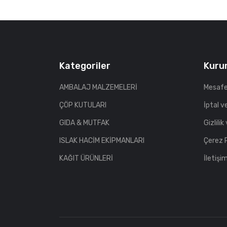
(4)
Temizlik Kağıt Ürünleri
(0)
Şeker Grubu
(0)
Genel Temizlik Ürünleri
(0)
Kategoriler
Kuru
Masaüstü Gereçleri
(0)
AMBALAJ MALZEMELERİ
Mesafe
Ambalaj Ürünleri
(0)
ÇÖP KUTULARI
İptal v
Dosyalama ve Arşivleme
GIDA & MUTFAK
Gizlili
(0)
ISLAK HACİM EKİPMANLARI
Çerez 
Kağıt Ürünleri
(6)
KAĞIT ÜRÜNLERİ
İletişi
Sunum Ürünleri
(0)
Yazı Gereçleri
(0)
Kurşun Kalemler
(4)
Yazı Tahtası Kalemleri
(6)