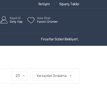
İletişim
Sipariş Takibi
Kayıt Ol
Size Özel
Giriş Yap
Favori Ürünler
Fırsatlar Sizleri Bekliyor!..
20
Varsayılan Sıralama