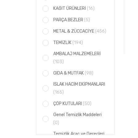
KAĞIT ÜRÜNLERİ
(16)
PARÇA BEZLER
(5)
METAL & ZÜCCACİYE
(456)
TEMİZLİK
(194)
AMBALAJ MALZEMELERİ
(103)
GIDA & MUTFAK
(98)
ISLAK HACİM EKİPMANLARI
(165)
ÇÖP KUTULARI
(50)
Genel Temizlik Maddeleri
(0)
Temizlik Araç ve Gereçleri